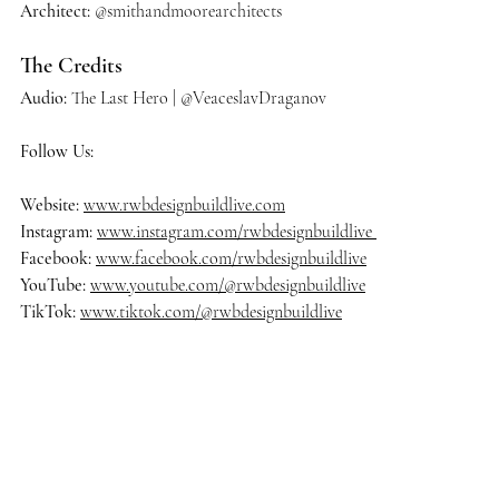
Architect:
 @smithandmoorearchitects
The Credits
Audio:
 The Last Hero | @VeaceslavDraganov
Follow Us:
Website: 
www.rwbdesignbuildlive.com
Instagram:
www.instagram.com/rwbdesignbuildlive
Facebook:
www.facebook.com/rwbdesignbuildlive
YouTube:
www.youtube.com/@rwbdesignbuildlive
TikTok:
www.tiktok.com/@rwbdesignbuildlive
#rwbdesignbuildlive
#architecture
#architects
#delraybeach
#dre
amhome
#homedecor
#homedesign
#homedecoration
#homeinsp
iration
#homestyle
#housedesign
#interiordesign
#luxurybuilder
#
luxuryhomes
#luxurylifestyle
#luxuryliving
#luxuryrealestate
#ma
nalapan
#mansion
#modernarchitecture
#oceanfrontliving
#palm