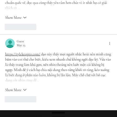
chuẩn quốc tế, đọc qua cũng thấy yên tâm hơn chút vì ít nhất họ có giải 
thích rõ.…
Show More
Like
Reply
Guest
May 23
https://tylekeopro.com/
 dạo này thấy mọi người nhắc hoài nên mình cũng 
bấm vào coi thử cho biết, kiểu xem nhanh chứ không ngồi đọc kỹ. Vừa vào 
là thấy trang làm khá gọn, nền nhìn thoáng nên lướt một cái không bị 
ngợp. Mình để ý cách họ chia nội dung theo từng khối rõ ràng, kéo xuống 
là biết đang ở phần nào luôn, không bị lẫn lộn. Mấy chỗ chữ với bố cục 
dạng cột nhìn cũng dễ…
Show More
Like
Reply
© RWB CONSTRUCTION MANAGEMENT INC. ALL RIGHTS RESERVED