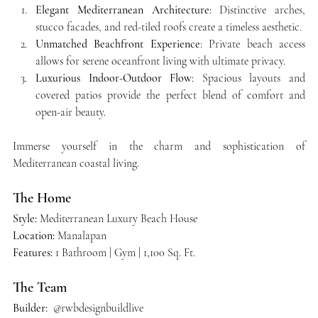
Elegant Mediterranean Architecture
: Distinctive arches, 
stucco facades, and red-tiled roofs create a timeless aesthetic.
Unmatched Beachfront Experience
: Private beach access 
allows for serene oceanfront living with ultimate privacy.
Luxurious Indoor-Outdoor Flow
: Spacious layouts and 
covered patios provide the perfect blend of comfort and 
open-air beauty.
Immerse yourself in the charm and sophistication of 
Mediterranean coastal living.
The Home
Style: 
Mediterranean Luxury Beach House
Location: 
Manalapan
Features: 
1 Bathroom | Gym | 1,100 Sq. Ft.
The Team
Builder: 
 @rwbdesignbuildlive  