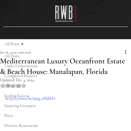
MENU
CONTACT US
All Posts
Jan 18, 2023
1 min read
All Posts
Mediterranean Luxury Oceanfront Estate
Under Construction
& Beach House: Manalapan, Florida
Completed Projects
Updated:
Dec 4, 2024
Rated NaN out of 5 stars.
Office Life
Scaling Success
https://youtu.be/spsg_aMjbH0
Inspiring Greatness
Press
Historic Renovation