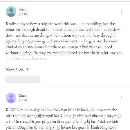
Guest
Jun 16
Really enjoyed how straightforward this was — no rambling, just the 
point with enough detail to make it click. I didn’t feel like I had to slow 
down and decode anything, which is honestly rare. Halfway through I 
opened 
https://newimage.io/
 out of curiosity, and it gave me the same 
kind of clean, no-drama feel where you can just find what you need 
without digging. The way everything’s spaced out here helps a lot too; you 
can skim, stop where you…
Show More
Like
Reply
Guest
Jun 01
KUWIN
 mình mới ghé thử vì thấy bạn bè nhắc hoài, kiểu vào xem cho 
biết thôi chứ không định ngồi lâu. Giao diện nhìn khá nhẹ mắt, mấy mục 
trên đầu trang đặt gọn gàng nên bấm qua lại không bị lạc. Mình có lướt 
phần Hướng Dẫn & Giải Đáp thấy họ nói kết quả vận hành bằng RNG 