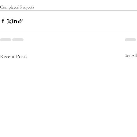
beach
#realestate
#southflorida
Completed Projects
Recent Posts
See All