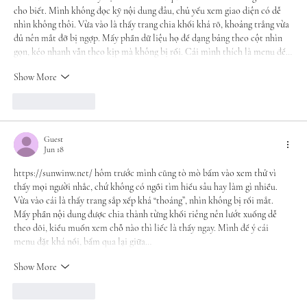
cho biết. Mình không đọc kỹ nội dung đâu, chủ yếu xem giao diện có dễ 
nhìn không thôi. Vừa vào là thấy trang chia khối khá rõ, khoảng trắng vừa 
đủ nên mắt đỡ bị ngợp. Mấy phần dữ liệu họ để dạng bảng theo cột nhìn 
gọn, kéo nhanh vẫn theo kịp mà không bị rối. Cái mình thích là menu để…
Show More
Like
Reply
Guest
Jun 18
https://sunwinw.net/
 hôm trước mình cũng tò mò bấm vào xem thử vì 
thấy mọi người nhắc, chứ không có ngồi tìm hiểu sâu hay làm gì nhiều. 
Vừa vào cái là thấy trang sắp xếp khá “thoáng”, nhìn không bị rối mắt. 
Mấy phần nội dung được chia thành từng khối riêng nên lướt xuống dễ 
theo dõi, kiểu muốn xem chỗ nào thì liếc là thấy ngay. Mình để ý cái 
menu đặt khá nổi, bấm qua lại giữa…
Show More
Like
Reply